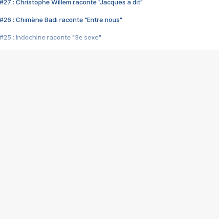
#27 : Christophe Willem raconte "Jacques a dit"
#26 : Chimène Badi raconte "Entre nous"
#25 : Indochine raconte "3e sexe"
#24 : Zaho raconte "C'est chelou"
#23 : Patrick Bruel raconte "Au café des délices"
#22 : Kyo raconte "Le chemin"
#21 : Nolwenn Leroy raconte "Cassé"
#20 : Patrick Hernandez raconte "Born to be alive"
#19 : Lorie raconte "Près de moi"
#18 : Michael Jones raconte "A nos actes manqués" (avec Jean-Jacque
#17 : Khaled raconte "Aïcha"
#16 : Corneille raconte "Parce qu'on vient de loin"
#15 : Indochine raconte "L'aventurier"