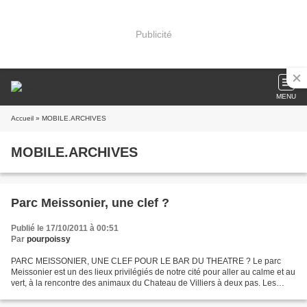
Publicité
MENU
Accueil
» MOBILE.ARCHIVES
MOBILE.ARCHIVES
Parc Meissonier, une clef ?
Publié le 17/10/2011 à 00:51
Par
pourpoissy
PARC MEISSONIER, UNE CLEF POUR LE BAR DU THEATRE ? Le parc
Meissonier est un des lieux privilégiés de notre cité pour aller au calme et au
vert, à la rencontre des animaux du Chateau de Villiers à deux pas. Les
soubresauts inattendus du temps ont permis...