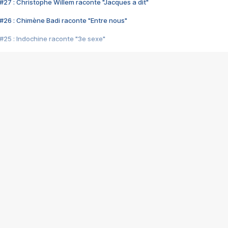
#27 : Christophe Willem raconte "Jacques a dit"
#26 : Chimène Badi raconte "Entre nous"
#25 : Indochine raconte "3e sexe"
#24 : Zaho raconte "C'est chelou"
#23 : Patrick Bruel raconte "Au café des délices"
#22 : Kyo raconte "Le chemin"
#21 : Nolwenn Leroy raconte "Cassé"
#20 : Patrick Hernandez raconte "Born to be alive"
#19 : Lorie raconte "Près de moi"
#18 : Michael Jones raconte "A nos actes manqués" (avec Jean-Jacque
#17 : Khaled raconte "Aïcha"
#16 : Corneille raconte "Parce qu'on vient de loin"
#15 : Indochine raconte "L'aventurier"