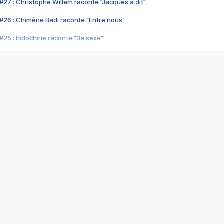
#27 : Christophe Willem raconte "Jacques a dit"
#26 : Chimène Badi raconte "Entre nous"
#25 : Indochine raconte "3e sexe"
#24 : Zaho raconte "C'est chelou"
#23 : Patrick Bruel raconte "Au café des délices"
#22 : Kyo raconte "Le chemin"
#21 : Nolwenn Leroy raconte "Cassé"
#20 : Patrick Hernandez raconte "Born to be alive"
#19 : Lorie raconte "Près de moi"
#18 : Michael Jones raconte "A nos actes manqués" (avec Jean-Jacque
#17 : Khaled raconte "Aïcha"
#16 : Corneille raconte "Parce qu'on vient de loin"
#15 : Indochine raconte "L'aventurier"