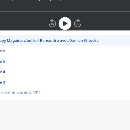
bey Maguire, c'est lui ! Rencontre avec Damien Witecka
e 6
e 5
e 4
e 3
s créatrices de la VF !
e 2
e 1
e Mektoub My Love arrive enfin ! Rencontre avec Shaïn Boumedine et Sal