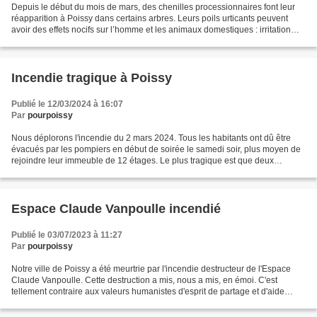
Depuis le début du mois de mars, des chenilles processionnaires font leur
réapparition à Poissy dans certains arbres. Leurs poils urticants peuvent
avoir des effets nocifs sur l’homme et les animaux domestiques : irritation
des voies respiratoires, éruptions...
Incendie tragique à Poissy
Publié le 12/03/2024 à 16:07
Par
pourpoissy
Nous déplorons l'incendie du 2 mars 2024. Tous les habitants ont dû être
évacués par les pompiers en début de soirée le samedi soir, plus moyen de
rejoindre leur immeuble de 12 étages. Le plus tragique est que deux
personnes se sont défenestrées pour...
Espace Claude Vanpoulle incendié
Publié le 03/07/2023 à 11:27
Par
pourpoissy
Notre ville de Poissy a été meurtrie par l'incendie destructeur de l'Espace
Claude Vanpoulle. Cette destruction a mis, nous a mis, en émoi. C'est
tellement contraire aux valeurs humanistes d'esprit de partage et d'aide
qu'apporte ce centre. Nous espérons...